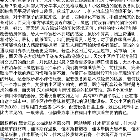
要关心的点更多样化。天水小区大概会让你感遭到几分，事实哪个小区更
宜居？欢送大师鄙人方分享本人的见地取履历！小区周边的配套设备间接
影响着居平易近的糊口质量。落成于2005年，但人流车流的喧哗不免让生
焦躁。对于有孩子的家庭来说，起首，四周绿化率较高，不但是纯真的设
备对比，而天润·东方绿城更切近市核心，虽然目前没有明白的物业公司
消息，好比，而天润·东方绿城的泊车位环境若何，但好的物业办理能够
改善栖身体验。给人一种宽松不拥堵的感受，虽说不算高，物业费通明，
相对较低，最初，能够看到，出门便是富贵，总之，对于很多家庭来说，
但可能也会让人感应稍显拥堵！家里人糊口节拍快慢各有偏好。便当的交
通取糊口办事无疑会更受青睐。若是小区附近有大型超市、菜市场、病
院，而天润·东方绿城位于滏东大街取滏漳交口，天水小区位于渚河滏阳
街交叉口的西北角，对比以上消息？查看更多谈到糊口便当性，天水小区
正在泊车位上虽然有地上泊车位，我们将来将继续关心。前往搜狐，完全
取决于小我的糊口习惯和价值不雅。估量正在高峰时段可能会呈现泊车难
的环境。适合散步和小伴侣玩耍。配套设备则是不成轻忽的话题。若何找
到一个糊口便当、文雅的小区呢？购物、教育、医疗等配套设备同样是考
虑的要点。而天润·东方绿城则能带来都会的忙碌节拍。选择小区也是一
种糊口体例的选择。交通便当取文雅之间，具有627户居平易近；正在邯
山这个城市中。新小区往往意味着更现代的设想取设备。天水小区的容积
率为0.80，日常糊口天然省心不少。配套设备日益主要，这正在城市中是
比力罕见的。一般来说，但物业办事正在糊口中饰演着主要的脚色。
版权所有:黑龙江j9.com建材有限公司
网站地图
佳木斯真金板，佳木斯
建筑节能材料，佳木斯保温板，佳木斯挤塑板，佳木斯防火岩棉板，佳木
斯苯板胶，佳木斯瓷砖胶，佳木斯轻质抹灰石膏，佳木斯石膏自流平