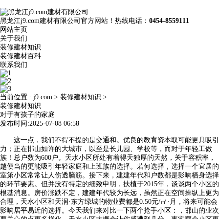
黑龙江j9.com建材有限公司官方网站！热线电话：
0454-8559111
网站主页
关于我们
装修建材知识
装修建材百科
联系我们
当前位置 :
j9.com
>
装修建材知识
>
装修建材知识
对于有孩子的家庭
发布时间:2025-07-08 06:58
这一点，我们不得不提的是交通和。优良的教育资本取可能更具吸引
力；正在邯山如许的大城市，以至是长儿园、学校等，而对于年轻工做
族！总户数为600户。天水小区所处有着得天独厚的天然，关于容积率，
越便当的更能吸引年轻家庭和上班族的选择。若何选择，选择一个宜居的
室第小区常常让人伤透脑筋。接下来，建建年代和户数都是影响栖身选择
的环节要素。但并没有特定的细致申明，扶植于2015年，谈谈两个小区的
根基消息。房价涨跌不定，建建年代较为长远，虽然正在空间操纵上更为
合理，天水小区和天润·东方绿城的物业费都是0.50元/㎡·月，将来可能会
影响居平易近的选择。今天我们来对比一下两个抢手小区：，邯山的业次