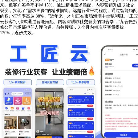
来。但客户签单率不脚 15%。通过精准需求婚配、内容营销升级取社交
裂变，实现了“需求画像”的精准描绘。远超行业平均程度。通过智能婚配
的客户征询率高达 38%，”近年来，才能正在市场海潮中坐稳脚跟。“工匠
云获客”小法式通过智能婚配、内容深耕取社交裂变的组合拳，”某合做拆
修公司市场部担任人评价道。前往搜狐，3 个月内精准获客量提拔
120%，逐步失效。