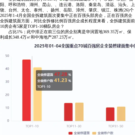
阳、呼和浩特、湖州、昆山、、连云港、洛阳、秦皇岛、清远、汕头、上
饶、台州、太仓、泰州、、扬州、岳阳、漳州、肇庆、镇江、株洲(26)个
2025年1-4月全国全拆建筑面次要集中正在百强头部房企，正在百强房企
全拆建筑面方面，对比全拆修比例百强房企成长程度来看，全拆建筑面前
10房企有5家是TOP1-10梯队房企？
占比1%；此中排正在前三位的房企别离是华润置地369.35万㎡、保
利成长348.4万㎡和中海地产287.23万㎡。