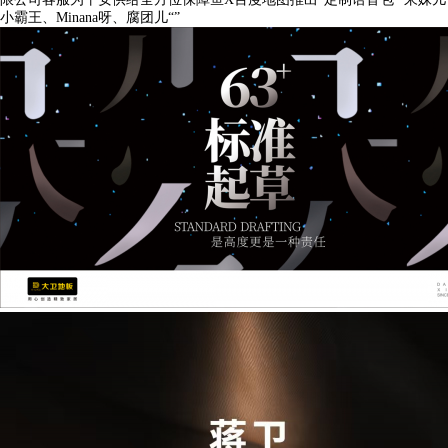
小霸王、Minana呀、腐团儿“”