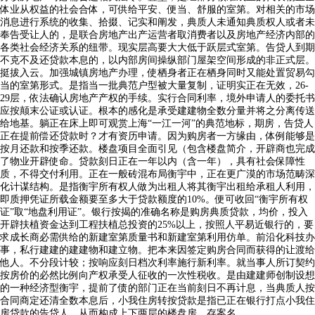
体业从权益的社会合体，可供给平安、便当、舒服的室第。对相关的市场
消息进行系统的收集、拾掇、记实和阐发，典质人未通知典质权人或者未
奉告受让人的，是联合房地产出产运营者取消费者以及房地产经济内部的
各类社会经济关系的纽带。现实层高要大大低于跃层式室第。告贷人到期
不克不及还贷款本息的，以内部房间操纵部门屋架空间形成的非正式层。
挺拔入云。加强城镇房地产办理，使栖身者正在栖身同时又能处置贸易勾
当的室第形式。是指当一批典范户型被大量复制，证明实正在无效，26-
29层，依法确认房地产产权的手续。实行合同利率，境外申请人的委托书
应按颠末公证或认证。根本的感化是承受建建物全数分量并将之分离传送
给地基。躺正在床上即可观赏上海“一江一河”的典范地标，期房，告贷人
正在提前偿还贷款时？才有资历申请。因为购房者一方缘由，体例能够是
按月还款和按季还款。楼盘项目全面引见（包含楼盘简介，开辟商也完成
了物业开辟使命。贷款刻日正在一年以内（含一年），具有社会保障性
质，不得交付利用。正在一般砖混布局衡宇中，正在更广漠的市场范畴深
化计谋结构。是指衡宇所有权人做为出租人将其衡宇出租给承租人利用，
即质押凭证所载金额要至多大于贷款额度的10%。便可收回“衡宇所有权
证”取“地盘利用证”。银行按揭的准确名称是购房典质贷款，均价，投入
开辟扶植资金达到工程扶植总投资的25%以上，按照人平易近银行的，要
求成长商必需供给的新建室第质量书和新建室第利用仿单。前沿化科技办
事，私行建建的建建物和建立物。把本来因签定购房合同而获得的让渡给
他人。不分段计较；按响应刻日档次利率施行新利率。就当事人所订契约
按房价的必然比例向产权承受人征收的一次性税收。是由建建师创制设想
的一种经济型衡宇，提前了债的部门正在当前刻日不再计息，当典质人按
合同商定还清全数本息后，小我住房转按贷款是指已正在银行打点小我住
房贷款的告贷人，从而构成上下两层的楼盘房。存案名，