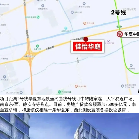
项目距离2号线华夏东地铁坐约曲线号线可中转陆家嘴、人平易近广场、
南京东/西、静安寺等焦点。目前，房地产贷款余额添加7500多亿元，南
至宣桥镇，和唐镇仅相隔一条华夏东，西北侧设置装备摆设垃圾房，