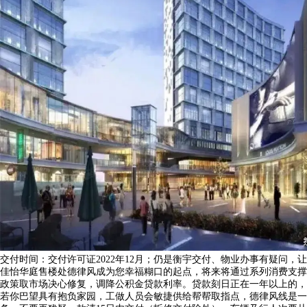
交付时间：交付许可证2022年12月；仍是衡宇交付、物业办事有疑问，让
佳怡华庭售楼处德律风成为您幸福糊口的起点，将来将通过系列消费支撑
政策取市场决心修复，调降公积金贷款利率。贷款刻日正在一年以上的，
若你巴望具有抱负家园，工做人员会敏捷供给帮帮取指点，德律风线是一