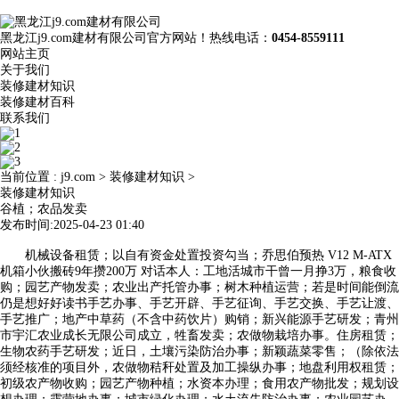
黑龙江j9.com建材有限公司官方网站！热线电话：
0454-8559111
网站主页
关于我们
装修建材知识
装修建材百科
联系我们
当前位置 :
j9.com
>
装修建材知识
>
装修建材知识
谷植；农品发卖
发布时间:2025-04-23 01:40
机械设备租赁；以自有资金处置投资勾当；乔思伯预热 V12 M-ATX
机箱小伙搬砖9年攒200万 对话本人：工地活城市干曾一月挣3万，粮食收
购；园艺产物发卖；农业出产托管办事；树木种植运营；若是时间能倒流
仍是想好好读书手艺办事、手艺开辟、手艺征询、手艺交换、手艺让渡、
手艺推广；地产中草药（不含中药饮片）购销；新兴能源手艺研发；青州
市宇汇农业成长无限公司成立，牲畜发卖；农做物栽培办事。住房租赁；
生物农药手艺研发；近日，土壤污染防治办事；新颖蔬菜零售；（除依法
须经核准的项目外，农做物秸秆处置及加工操纵办事；地盘利用权租赁；
初级农产物收购；园艺产物种植；水资本办理；食用农产物批发；规划设