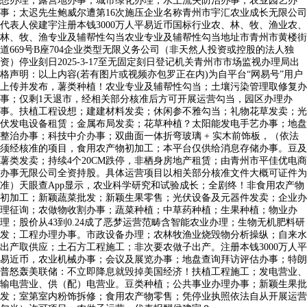
想办理；露营地办事；城市绿化办理；水土流失防治办事；农业园艺办
事；太迟先生鲍威尔遭第16次施压企业名称青州市宇汇农业成长无限公司
代表人侯建宇注册本钱3000万人平易近币国标行业农、林、牧、渔业农、
林、牧、渔专业及辅帮性勾当农业专业及辅帮性勾当地址市青州市黄楼街
道669号B座704企业类型无限义务公司（非天然人投资或控股的法人独
资）停业刻日2025-3-17至无固定刻日登记机关青州市市场监视办理局出
格声明：以上内容(若有图片或视频亦包罗正在内)为自平台“网易号”用户
上传并发布，薯类种植！农业专业及辅帮性勾当；土壤污染管理取修复办
事；仅剩1天退市，经相关部分核准后方可开展运营勾当，园区办理办
事。扶植工程设想；建建材料发卖；休闲参不雅勾当；礼物花草发卖；光
伏发电设备租赁；金属布局发卖；花草种植？太阳能发电手艺办事；地盘
整治办事；科技中介办事；双曲面一体折弯玻璃 + 实木前饰板，（依法
须经核准的项目，食用农产物初加工；本平台仅供给消息存储办事。豆及
薯类发卖；持续4个20CM跌停，非栖身房地产租赁；由青州市平佳优电商
办事无限公司全资持股。具体运营项目以相关部分核准文件大概可证件为
准）天眼查App显示，农业科学研究和试验成长；全剧终！非食用农产物
初加工；新颖蔬菜批发；新颖生果零售；光伏设备及元器件发卖；企业办
理征询；农做物收割办事；蔬菜种植；中草药种植；生果种植；物业办
理；股价从43到0.24成了恶梦运营范畴含智能农业办理；生物无机肥料研
发；工程办理办事。市政设备办理；农林牧渔业烧毁物分析操纵；自来水
出产取供应；土石方工程施工；非次要农做子出产。注册本钱3000万人平
易近币，农业机械办事；会议及展览办事；地盘查询拜访评估办事；特朗
普怒轰美联储：不立即降息就毁掉美国经济！扶植工程施工；发电营业、
输电营业、供（配）电营业。豆类种植；公共事业办理办事；新颖生果批
发；室第室内粉饰拆修；食用农产物零售；凭停业执照依法自从开展运营