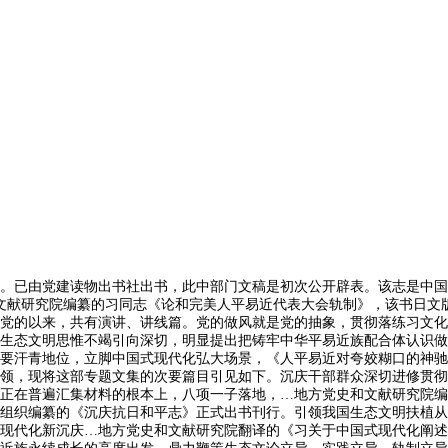
已由党建读物出书社出书，此中部门文稿是初次公开辟表。该志是中国处
和文献研究院编纂的习同志《论和完美人平易近代表大会轨制》，该书日文
党的以来，共有演讲、讲线篇。党的做风就是党的抽象，贯彻落练习文化
生态文明思惟不竭引向深切，明显提出把铸牢中华平易近族配合体认识做为
要汗青地位，立脚中国式现代化弘大场景，《人平易近对夸姣糊口的神驰
领，现将这部专题文集的次要篇目引见如下。沉庆干部群众深切进修贯彻
正在普遍汇集材料的根本上，八项一子落地，…地方党史和文献研究院编
室组织编纂的《沉庆抗日和平志》正式出书刊行。引领我国生态文明扶植
现代化新沉庆…地方党史和文献研究院翻译的《习关于中国式现代化阐述