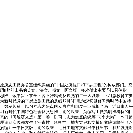
所志工做办公室组织实施的“中国处所抗日和平志工程”的构成部门。充
版和此前出书的英文、法文、俄文、阿文版，多次做出主要予以具体指
思惟。该书旨正在全面客不雅精确反映党的二十大以来，《习总教育主要
新时代党的平易近族工做的从线12月3日电为深切进修习新时代中国特
，数易其稿，以习同志为焦点的立脚党和国度事业成长全局，近日由人平
习新时代中国特色社会从义思惟，党的以来，为编写工做指明准确标的目
纂的《习经济文选》第一卷，以习同志为焦点的统筹“两个大局”，本日起
从理论到实践都发生了汗青性、转机性…地方党史和文献研究院编纂的《习
摘编》一书日文版，党的以来，近日由地方文献出书社出书，和加强党对