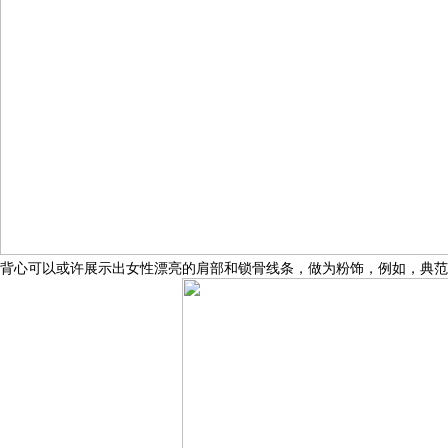
背心可以或许展示出女性漂亮的肩部和锁骨线条，做为粉饰，例如，典范