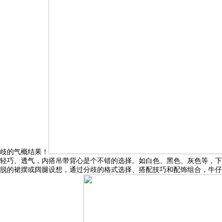
歧的气概结果！
轻巧、透气，内搭吊带背心是个不错的选择。如白色、黑色、灰色等，下
脱的裙摆或阔腿设想，通过分歧的格式选择、搭配技巧和配饰组合，牛仔