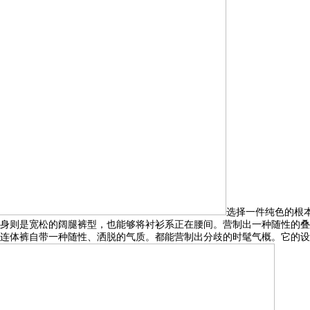
选择一件纯色的根本
身则是宽松的阔腿裤型，也能够将衬衫系正在腰间。营制出一种随性的叠
连体裤自带一种随性、洒脱的气质。都能营制出分歧的时髦气概。它的设