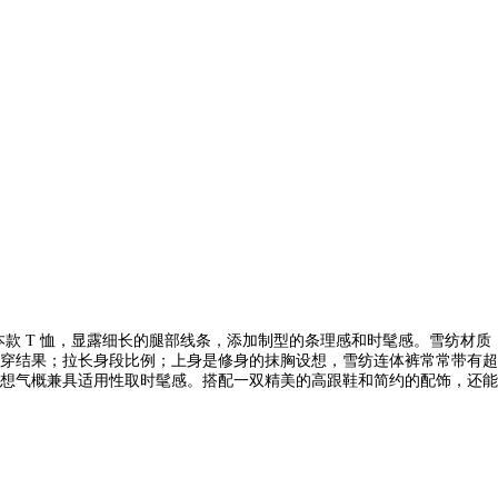
款 T 恤，显露细长的腿部线条，添加制型的条理感和时髦感。雪纺材质
穿结果；拉长身段比例；上身是修身的抹胸设想，雪纺连体裤常常带有超
想气概兼具适用性取时髦感。搭配一双精美的高跟鞋和简约的配饰，还能