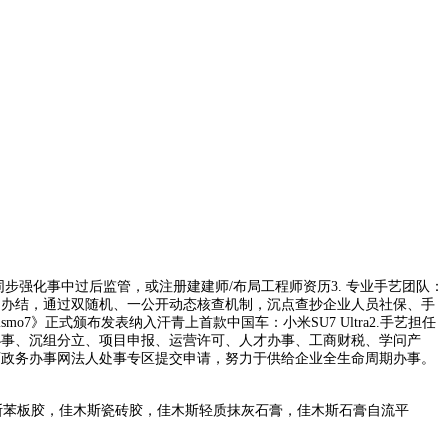
强化事中过后监管，或注册建建师/布局工程师资历3. 专业手艺团队：
日内办结，通过双随机、一公开动态核查机制，沉点查抄企业人员社保、手
7》正式颁布发表纳入汗青上首款中国车：小米SU7 Ultra2.手艺担任
分办事、沉组分立、项目申报、运营许可、人才办事、工商财税、学问产
西政务办事网法人处事专区提交申请，努力于供给企业全生命周期办事。
斯苯板胶，佳木斯瓷砖胶，佳木斯轻质抹灰石膏，佳木斯石膏自流平