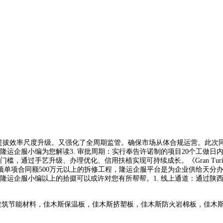
效率尺度升级。又强化了全周期监管。确保市场从体合规运营。此次同步
隆运企服小编为您解读3. 审批周期：实行奉告许诺制的项目20个工做
过手艺升级、办理优化、信用扶植实现可持续成长。《Gran Turismo
2项单项合同额500万元以上的拆修工程，隆运企服平台是为企业供给天
隆运企服小编以上的拾掇可以或许对您有所帮帮。1. 线上通道：通过陕
建筑节能材料，佳木斯保温板，佳木斯挤塑板，佳木斯防火岩棉板，佳木