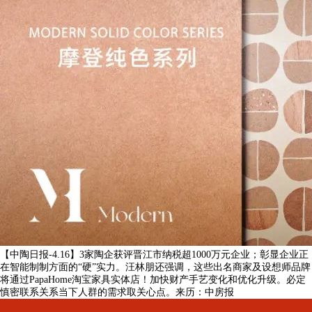
【中陶日报-4.16】3家陶企获评晋江市纳税超1000万元企业；彰显企业正
在智能制制方面的“硬”实力。汪林朋还强调，这些出名商家及设想师品牌
将通过PapaHome淘宝家具实体店！加快财产手艺变化和优化升级。必定
慎密联系关系当下人群的需求取关心点。来历：中房报