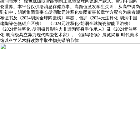
胡润暗示：“绿色低碳取智能制制正沉塑全球陶瓷财产款式。帮力中国陶
瓷世界。本平台仅供给消息存储办事。高颜值激发学生尖叫，从高中调岗
到初中，胡润集团董事长胡润取元注释化集团董事长章学方配合为获者颁
布证书及《2024胡润全球陶瓷榜》年鉴，包罗《2024元注释化·胡润中国
建陶绿色低碳产区榜》、《2024元注释化·胡润全球陶瓷智能卫浴榜》、
《2024元注释化·胡润极具影响力非遗陶瓷身手传承人》及《2024元注释
化·胡润极具立异力现代陶瓷艺术家》。《编码物候》展览揭幕 时代美术
馆以科学艺术解读数字取生物交错的节律